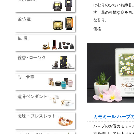
けむりの少ないお線香
沈丁花の可憐な姿を再
な香り。
価格
カモミール ハーブ
ハ－ブのお香カモミ－
油を使用して仕上げら