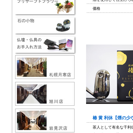
価格
椿 黄 利休【煙の
茶人として有名な千利