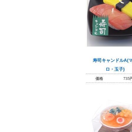
寿司キャンドルA(
ロ・玉子)
価格
735