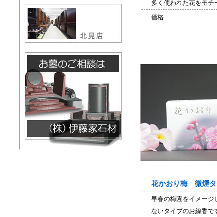
多く使われた花をモチ
価格
花かおり梅 微煙タ
早春の梅園をイメージ
ないタイプのお線香で