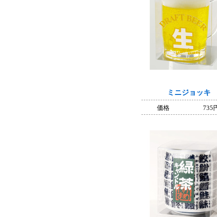
ミニジョッキ
価格
735