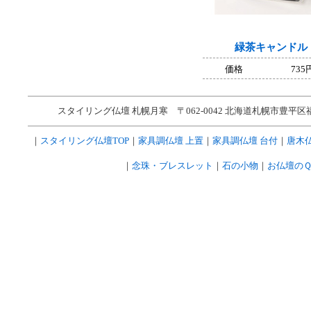
緑茶キャンドル
価格
735
スタイリング仏壇 札幌月寒 〒062-0042 北海道札幌市豊平区福住2条1丁目3
｜
スタイリング仏壇TOP
｜
家具調仏壇 上置
｜
家具調仏壇 台付
｜
唐木
｜
念珠・ブレスレット
｜
石の小物
｜
お仏壇の